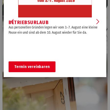
BETRIEBSURLAUB
J
‚
Aus personellen Gründen legen wir vom 3.-7. August eine kleine
Ei
Pause ein und sind ab dem 10. August wieder für Sie da.
ei
od
GLASBILDER
Termin vereinbaren